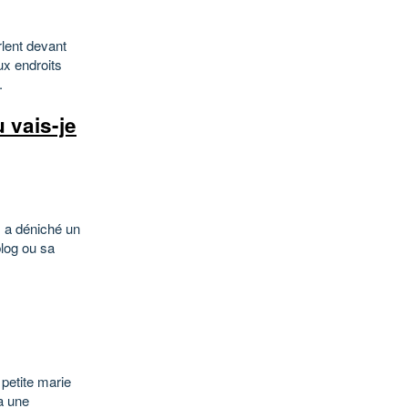
lent devant
ux endroits
.
 vais-je
s a déniché un
blog ou sa
 petite marie
a une