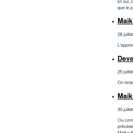
Et oui, 
que le p
Maik
28 juille
L'appre
Deve
25 juille
On enta
Maiko
30 juille
Ou comm
précéde
Maiko 6