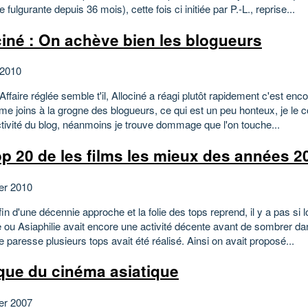
 fulgurante depuis 36 mois), cette fois ci initiée par P.-L., reprise...
ciné : On achève bien les blogueurs
 2010
Affaire réglée semble t'il, Allociné a réagi plutôt rapidement c'est enc
 me joins à la grogne des blogueurs, ce qui est un peu honteux, je le 
ctivité du blog, néanmoins je trouve dommage que l'on touche...
op 20 de les films les mieux des années 2
ier 2010
 fin d'une décennie approche et la folie des tops reprend, il y a pas si
e ou Asiaphilie avait encore une activité décente avant de sombrer d
e paresse plusieurs tops avait été réalisé. Ainsi on avait proposé...
que du cinéma asiatique
ier 2007