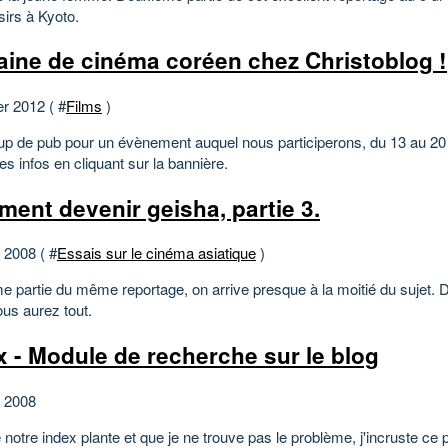
sirs à Kyoto.
ine de cinéma coréen chez Christoblog !
er 2012 ( #
Films
)
oup de pub pour un évènement auquel nous participerons, du 13 au 2
es infos en cliquant sur la bannière.
ent devenir geisha, partie 3.
t 2008 ( #
Essais sur le cinéma asiatique
)
e partie du même reportage, on arrive presque à la moitié du sujet. D'i
ous aurez tout.
x - Module de recherche sur le blog
et 2008
tre index plante et que je ne trouve pas le problème, j'incruste ce 