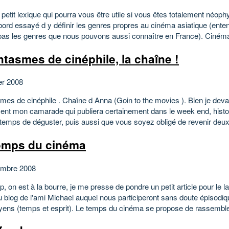
 petit lexique qui pourra vous être utile si vous êtes totalement néoph
abord essayé d y définir les genres propres au cinéma asiatique (ente
 pas les genres que nous pouvons aussi connaître en France). Cinéma
ntasmes de cinéphile, la chaîne !
er 2008
smes de cinéphile . Chaîne d Anna (Goin to the movies ). Bien je deva
ent mon camarade qui publiera certainement dans le week end, histo
 temps de déguster, puis aussi que vous soyez obligé de revenir deux 
emps du cinéma
embre 2008
op, on est à la bourre, je me presse de pondre un petit article pour le
 blog de l'ami Michael auquel nous participeront sans doute épisodi
ens (temps et esprit). Le temps du cinéma se propose de rassembler