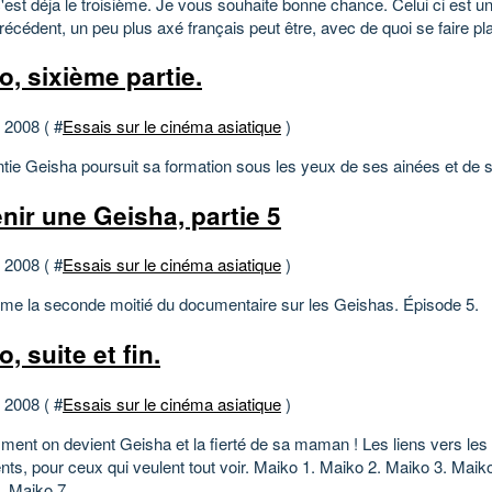
c'est déja le troisième. Je vous souhaite bonne chance. Celui ci est u
récédent, un peu plus axé français peut être, avec de quoi se faire pla
o, sixième partie.
t 2008 ( #
Essais sur le cinéma asiatique
)
ntie Geisha poursuit sa formation sous les yeux de ses ainées et de s
nir une Geisha, partie 5
t 2008 ( #
Essais sur le cinéma asiatique
)
me la seconde moitié du documentaire sur les Geishas. Épisode 5.
, suite et fin.
t 2008 ( #
Essais sur le cinéma asiatique
)
ent on devient Geisha et la fierté de sa maman ! Les liens vers les
nts, pour ceux qui veulent tout voir. Maiko 1. Maiko 2. Maiko 3. Maik
. Maiko 7.