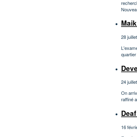
recherc
Nouveau
Maik
28 juille
L'examen
quartier
Deve
24 juille
On arri
raffiné 
Deaf
16 févri