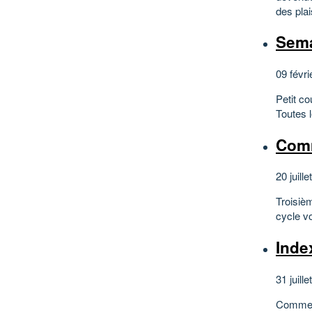
des plai
Sema
09 févri
Petit c
Toutes l
Comm
20 juille
Troisièm
cycle v
Inde
31 juill
Comme no