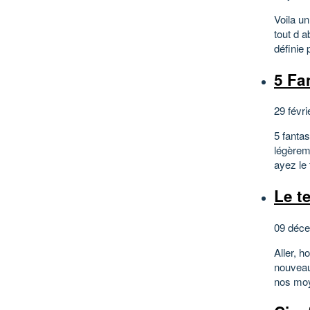
Voila un
tout d 
définie
5 Fa
29 févri
5 fanta
légèrem
ayez le
Le t
09 déc
Aller, h
nouveau
nos moy