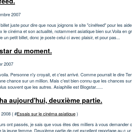
feed.
embre 2007
 billet juste pour dire que nous joignons le site "cinéfeed" pour les aid
 le cinéma et son actualité, notamment asiatique bien sur.Voila en gr
un petit billet, donc je poste celui ci avec plaisir, et pour pas...
star du moment.
er 2007
voila. Personne n'y croyait, et c'est arrivé. Comme pourrait le dire Terr
une chance sur un million. Mais c'est bien connu que les chances sur 
plus souvent que les autres. Asiaphilie est Blogstar......
ha aujourd'hui, deuxième partie.
t 2008 ( #
Essais sur le cinéma asiatique
)
urs ont passés, je sais que vous êtes des milliers à vous demander c
 la jeune femme. Deuxième partie de cet excellent reportage au c ur 