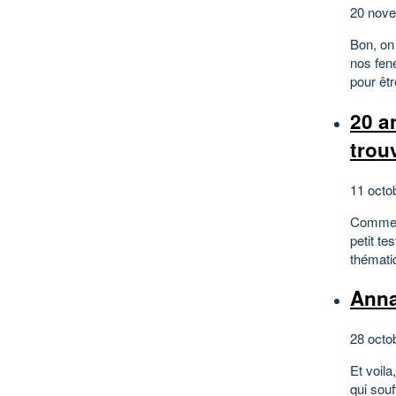
20 nov
Bon, on
nos fene
pour êtr
20 a
trou
11 octo
Comme t
petit t
thématiq
Anna
28 octo
Et voila
qui souf