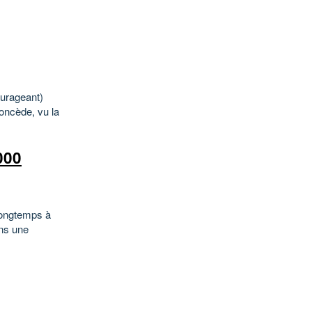
ourageant)
concède, vu la
000
 longtemps à
ans une