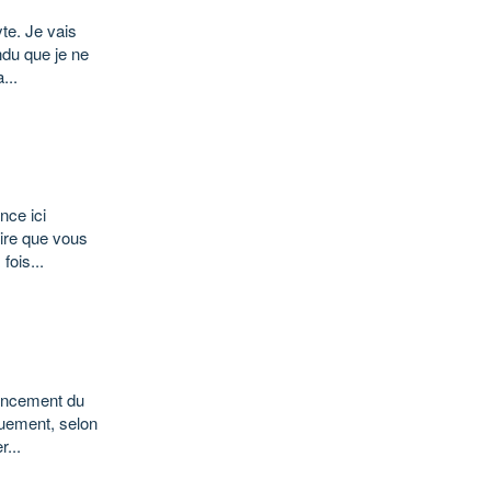
yte. Je vais
ndu que je ne
...
nce ici
ire que vous
fois...
 lancement du
quement, selon
...