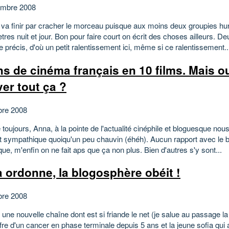
embre 2008
 va finir par cracher le morceau puisque aux moins deux groupies hur
tres nuit et jour. Bon pour faire court on écrit des choses ailleurs. De
e précis, d'où un petit ralentissement ici, même si ce ralentissement..
ns de cinéma français en 10 films. Mais ou
ver tout ça ?
bre 2008
oujours, Anna, à la pointe de l'actualité cinéphile et bloguesque nou
est sympathique quoiqu'un peu chauvin (éhéh). Aucun rapport avec le 
ue, m'enfin on ne fait aps que ça non plus. Bien d'autres s'y sont...
 ordonne, la blogosphère obéit !
bre 2008
, une nouvelle chaîne dont est si friande le net (je salue au passage la
fre d'un cancer en phase terminale depuis 5 ans et la jeune sofia qui 