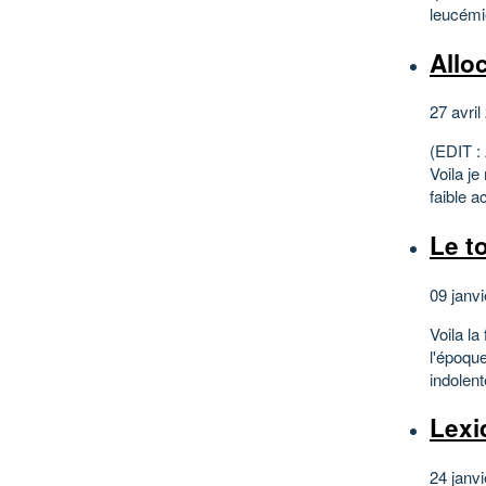
leucémie
Allo
27 avril
(EDIT : 
Voila je
faible a
Le t
09 janv
Voila la
l'époqu
indolent
Lexi
24 janv