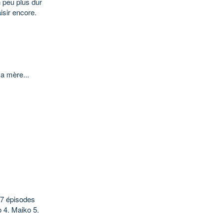
n peu plus dur
isir encore.
a mère...
 7 épisodes
o 4. Maiko 5.