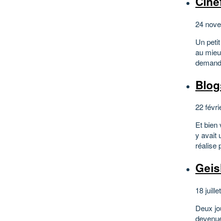
Cine
24 nov
Un petit
au mieux
demande 
Blog
22 févri
Et bien 
y avait 
réalise 
Geis
18 juille
Deux jo
devenue