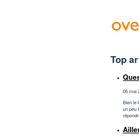
Top ar
Ques
05 mai 
Bien le 
un peu t
répondre
Aille