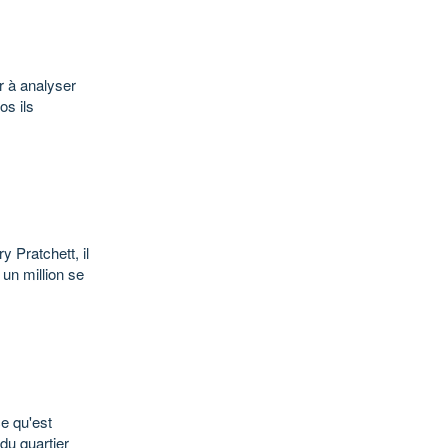
er à analyser
os ils
y Pratchett, il
un million se
e qu'est
du quartier